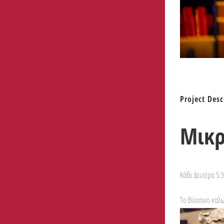
Project Desc
Μικρ
Κάθε Δευτέρα 5:3
Το Βύσσινο καλω