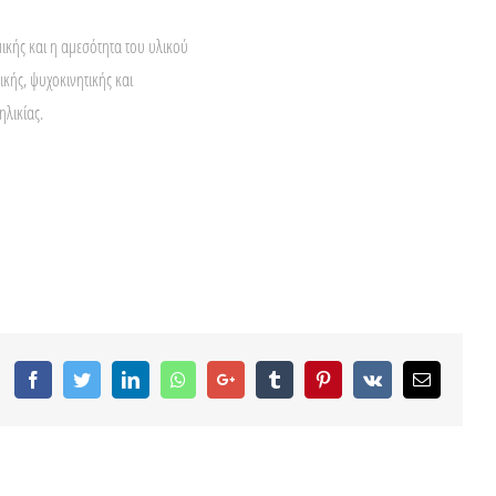
μικής και η αμεσότητα του υλικού
κής, ψυχοκινητικής και
ηλικίας.
Facebook
Twitter
LinkedIn
Whatsapp
Google+
Tumblr
Pinterest
Vk
Email