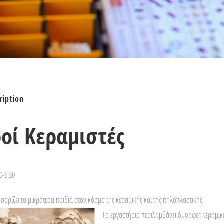
ription
οί Κεραμιστές
0-6:30
σορίζει τα μικρότερα παιδιά στον κόσμο της κεραμικής και της πηλοπλαστικής.
Το εργαστήριο περιλαμβάνει όμορφες κεραμικ